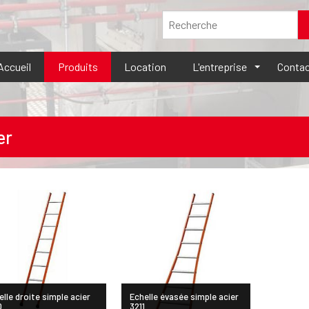
Accueil
Produits
Location
L'entreprise
Contac
er
elle droite simple acier
Echelle évasée simple acier
0
3211