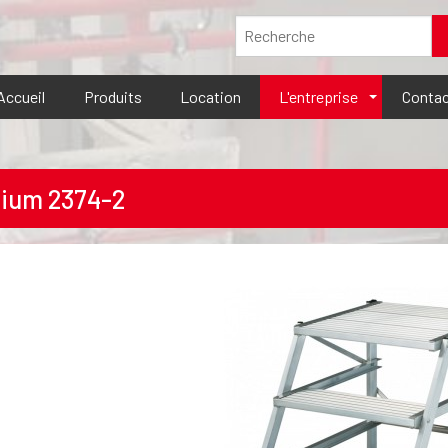
Accueil
Produits
Location
L'entreprise
Contac
ium 2374-2