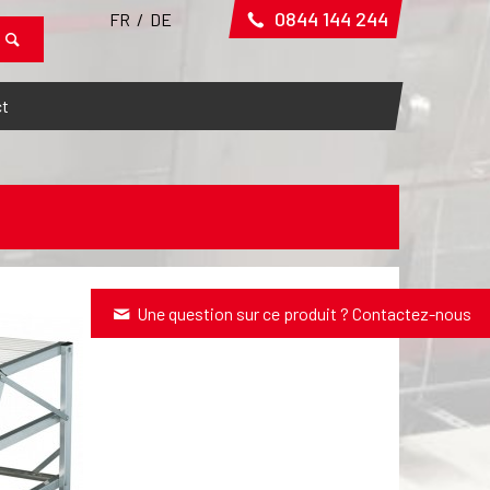
0844 144 244
FR
/
DE
t
Une question sur ce produit ? Contactez-nous