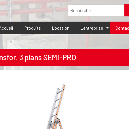
Accueil
Produits
Location
L'entreprise
Contac
nsfor. 3 plans SEMI-PRO