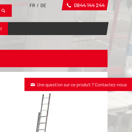
0844 144 244
FR
/
DE
t
Une question sur ce produit ? Contactez-nous