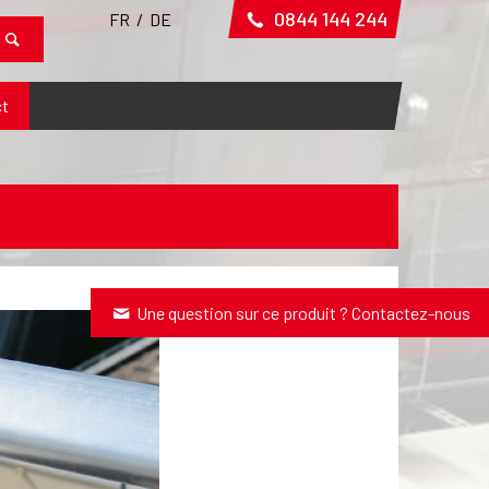
0844 144 244
FR
/
DE
t
Une question sur ce produit ? Contactez-nous