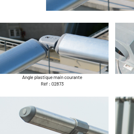
Angle plastique main courante
Réf : 02873