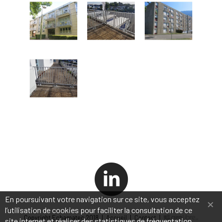
×
En poursuivant votre navigation sur ce site, vous acceptez
l’utilisation de cookies pour faciliter la consultation de ce
Copyright Echamatec 2018 |
Accueil
|
Contact
|
site internet et réaliser des statistiques de fréquentation.